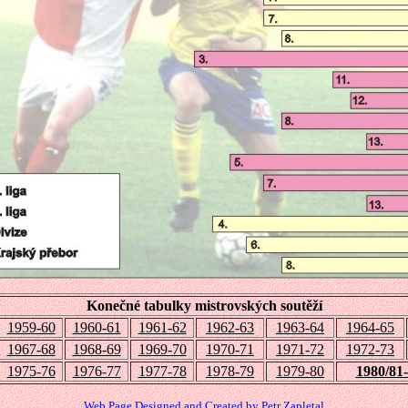
Konečné tabulky mistrovských soutěží
1959-60
1960-61
1961-62
1962-63
1963-64
1964-65
1967-68
1968-69
1969-70
1970-71
1971-72
1972-73
1975-76
1976-77
1977-78
1978-79
1979-80
1980/81
Web Page Designed and Created by Petr Zapletal