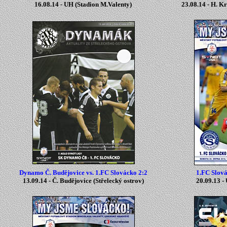
16.08.14 -
UH
(
Stadion M.Valenty
)
23.08.14 - H. K
Dynamo Č. Budějovice vs. 1.FC Slovácko 2:2
1.FC Slov
13.09.14 -
Č. Budějovice
(Střelecký ostrov
)
20.09.13 -