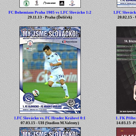
FC Bohemians Praha 1905 vs 1.FC Slovácko 1:2
1.FC Slováck
29.11.13 -
Praha
(Ďolíček
)
20.02.15 -
1.FC Slovácko vs. FC Hradec Králové 0:1
1. FK Příbr
07.03.15 -
UH
(
Stadion M.Valenty
)
14.03.15 -