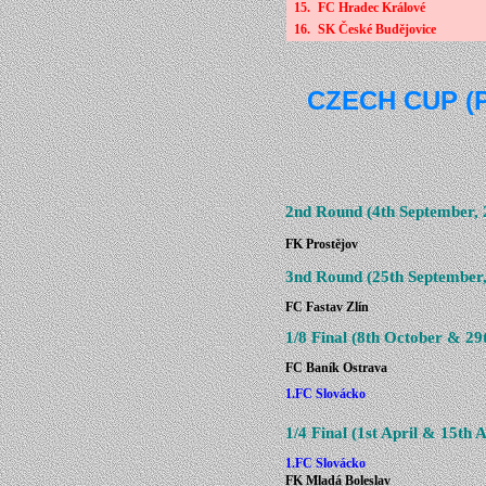
15.
FC Hradec Králové
16.
SK České Budějovice
CZECH CUP (PO
2nd Round
(4th September,
FK Prostějov
3nd Round
(25th September
FC Fastav Zlín
1/8 Final
(8th October & 29
FC Baník Ostrava
1.FC S
lovácko
1/4 Final
(1st April & 15th A
1.FC S
lovácko
FK Mladá Boleslav