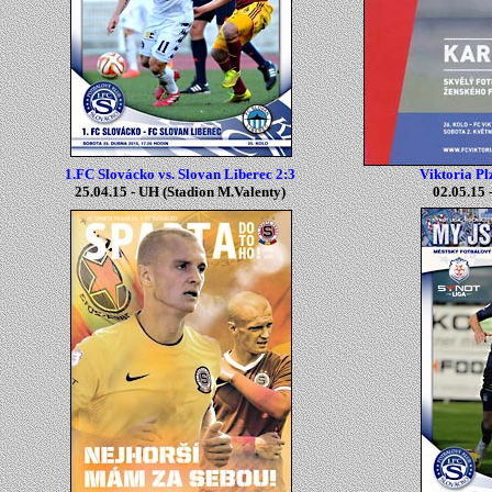
1.FC Slovácko vs. Slovan Liberec 2:3
Viktoria Pl
25.04.15 -
UH
(
Stadion M.Valenty
)
02.05.15 