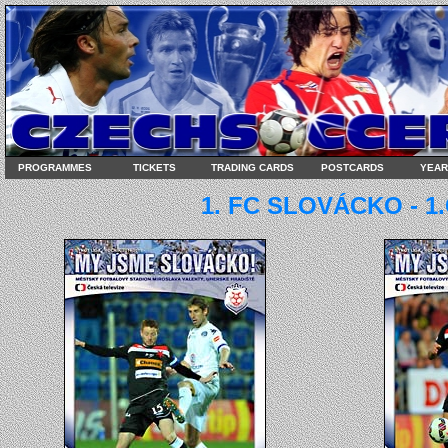
PROGRAMMES
TICKETS
TRADING CARDS
POSTCARDS
YEA
1. FC SLOVÁCKO - 1