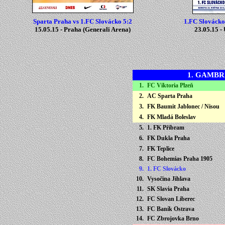
Sparta Praha vs 1.FC Slovácko 5:2
1.FC Slovácko
15.05.15 -
Praha
(
Generali Arena
)
23.05.15 -
1. GAMBR
1.
FC Viktoria Plzeň
2.
AC Sparta Praha
3.
FK Baumit Jablonec / Nisou
4
.
FK Mladá Boleslav
5.
1. FK Příbram
6.
FK Dukla Praha
7.
FK Teplice
8.
FC Bohemias Praha 1905
9.
1. FC Slovácko
10.
Vysočina Jihlava
11.
SK Slavia Praha
12
.
FC Slovan Liberec
13.
FC
Baník Ostrava
14.
FC
Zbrojovka Brno