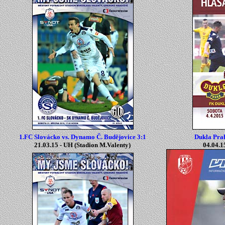
1.FC Slovácko vs. Dynamo Č. Budějovice 3:1
Dukla Prah
21.03.15 -
UH
(
Stadion M.Valenty
)
04.04.1