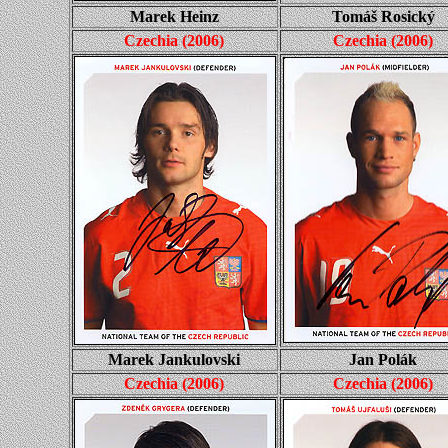
Marek Heinz
Tomáš Rosický
Czechia
(
2006
)
Czechia
(
2006
)
Marek Jankulovski
Jan Polák
Czechia
(
2006
)
Czechia
(
2006
)