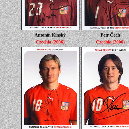
Antonín Kinský
Petr Čech
Czechia
(
2006
)
Czechia
(
2006
)