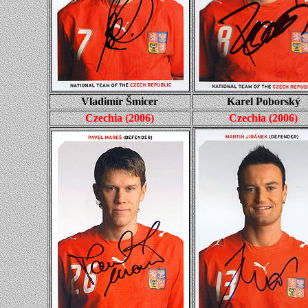
Vladimír Šmicer
Karel Poborský
Czechia
(
2006
)
Czechia
(
2006
)