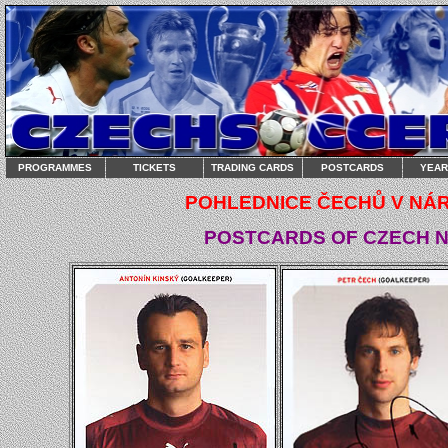
PROGRAMMES
TICKETS
TRADING CARDS
POSTCARDS
YEA
POHLEDNICE ČECHŮ V NÁR
POSTCARDS OF CZECH N