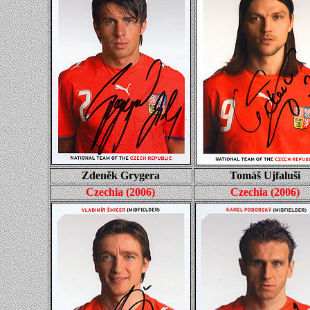
Zdeněk Grygera
Tomáš Ujfaluši
Czechia
(
2006
)
Czechia
(
2006
)