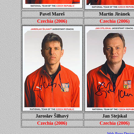
Pavel Mareš
Martin Jiránek
Czechia
(
2006
)
Czechia
(
2006
)
Jaroslav Šilhavý
Jan Stejskal
Czechia
(
2006
)
Czechia
(
2006
)
Web Page Design